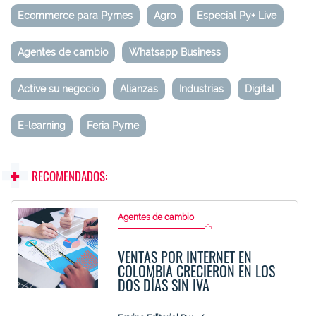
Ecommerce para Pymes
Agro
Especial Py+ Live
Agentes de cambio
Whatsapp Business
Active su negocio
Alianzas
Industrias
Digital
E-learning
Feria Pyme
RECOMENDADOS:
Agentes de cambio
VENTAS POR INTERNET EN
COLOMBIA CRECIERON EN LOS
DOS DÍAS SIN IVA