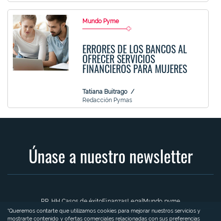
Mundo Pyme
ERRORES DE LOS BANCOS AL
OFRECER SERVICIOS
FINANCIEROS PARA MUJERES
Tatiana Buitrago
Redacción Pymas
Únase a nuestro newsletter
RR. HH.
Casos de éxito
Finanzas
Legal
Mundo pyme
“Queremos contarte que utilizamos cookies para mejorar nuestros servicios y
mostrarte contenido y ofertas comerciales relacionadas con sus preferencias