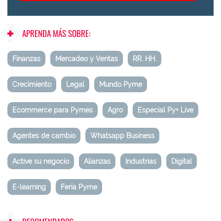
APRENDA MÁS SOBRE:
Finanzas
Mercadeo y Ventas
RR. HH.
Crecimiento
Legal
Mundo Pyme
Ecommerce para Pymes
Agro
Especial Py+ Live
Agentes de cambio
Whatsapp Business
Active su negocio
Alianzas
Industrias
Digital
E-learning
Feria Pyme