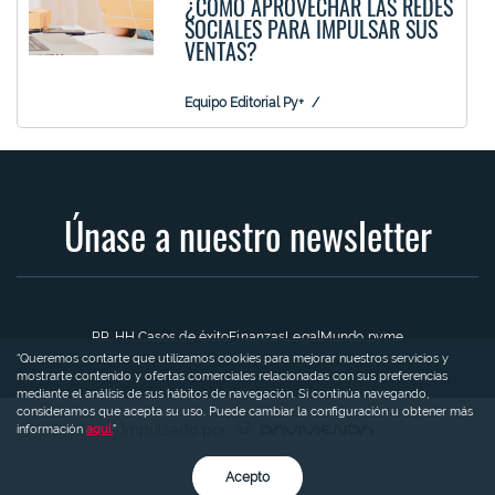
¿CÓMO APROVECHAR LAS REDES
SOCIALES PARA IMPULSAR SUS
VENTAS?
Equipo Editorial Py+
Únase a nuestro newsletter
RR. HH.
Casos de éxito
Finanzas
Legal
Mundo pyme
“Queremos contarte que utilizamos cookies para mejorar nuestros servicios y
mostrarte contenido y ofertas comerciales relacionadas con sus preferencias
mediante el análisis de sus hábitos de navegación. Si continúa navegando,
consideramos que acepta su uso. Puede cambiar la configuración u obtener más
Impulsado por
información
aquí.
"
Acepto