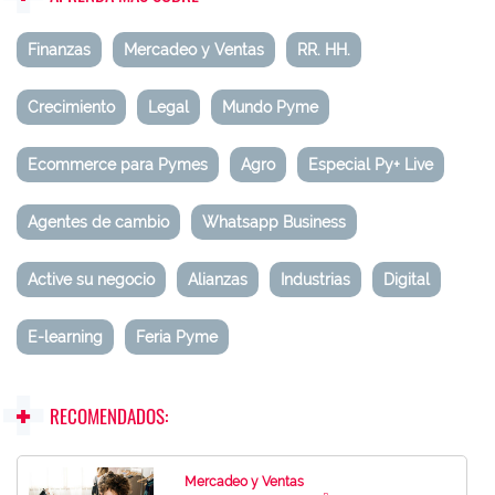
Finanzas
Mercadeo y Ventas
RR. HH.
Crecimiento
Legal
Mundo Pyme
Ecommerce para Pymes
Agro
Especial Py+ Live
Agentes de cambio
Whatsapp Business
Active su negocio
Alianzas
Industrias
Digital
E-learning
Feria Pyme
RECOMENDADOS:
Mercadeo y Ventas