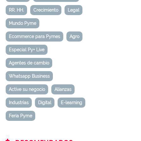
RR. HH.
Crecimiento
Legal
Mundo Pyme
Ecommerce para Pymes
Agro
Especial Py+ Live
Agentes de cambio
Whatsapp Business
Active su negocio
Alianzas
Industrias
Digital
E-learning
Feria Pyme