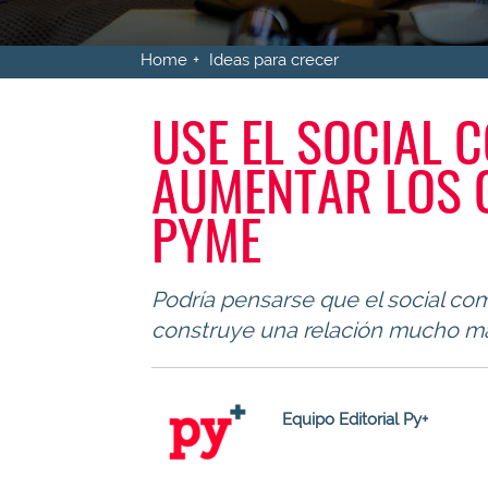
Home
Ideas para crecer
USE EL SOCIAL
AUMENTAR LOS C
PYME
Podría pensarse que el social c
construye una relación mucho más
Equipo Editorial Py+