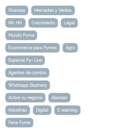
Finanzas
Mercadeo y Ventas
RR. HH.
Crecimiento
Legal
Mundo Pyme
Ecommerce para Pymes
Agro
Especial Py+ Live
Agentes de cambio
Whatsapp Business
Active su negocio
Alianzas
Industrias
Digital
E-learning
Feria Pyme