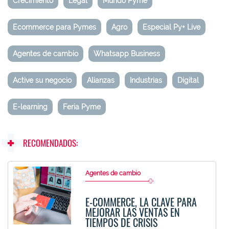
Crecimiento
Legal
Mundo Pyme
Ecommerce para Pymes
Agro
Especial Py+ Live
Agentes de cambio
Whatsapp Business
Active su negocio
Alianzas
Industrias
Digital
E-learning
Feria Pyme
RECOMENDADOS:
Agentes de cambio
E-COMMERCE, LA CLAVE PARA
MEJORAR LAS VENTAS EN
TIEMPOS DE CRISIS