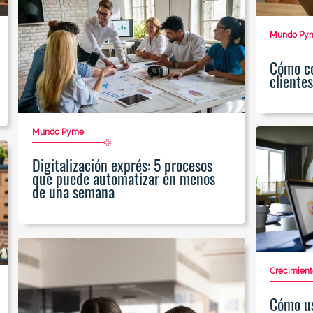
Mundo Py
Cómo co
cliente
Mundo Pyme
Digitalización exprés: 5 procesos
que puede automatizar en menos
de una semana
Crecimient
Cómo us