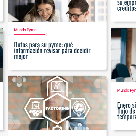
su empr
créditos
Mundo Pyme
Datos para su pyme: qué
información revisar para decidir
mejor
Mundo Py
Enero s
flujo de
tempora