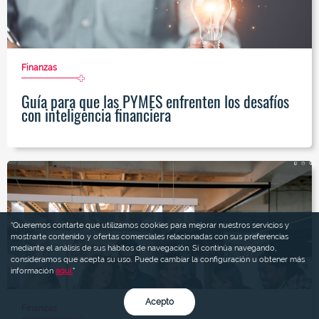
Finanzas
Guía para que las PYMES enfrenten los desafíos
con inteligencia financiera
“Queremos contarte que utilizamos cookies para mejorar nuestros servicios y
mostrarte contenido y ofertas comerciales relacionadas con sus preferencias
mediante el análisis de sus hábitos de navegación. Si continúa navegando,
consideramos que acepta su uso. Puede cambiar la configuración u obtener más
información
aquí.
"
Acepto
Finanzas